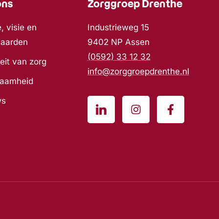
ons
Zorggroep Drenthe
, visie en
Industrieweg 15
waarden
9402 NP Assen
(0592) 33 12 32
eit van zorg
info@zorggroepdrenthe.nl
zaamheid
ws