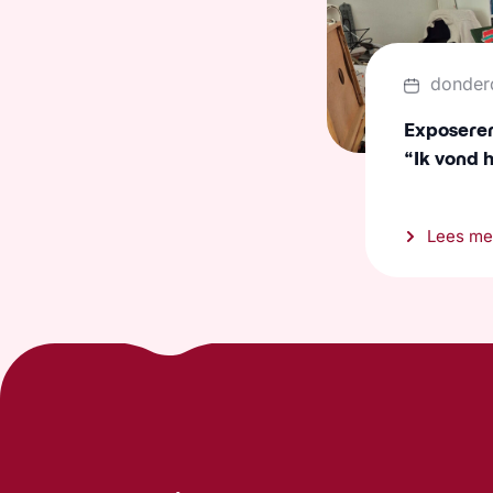
donder
Exposeren 
“Ik vond 
Lees me