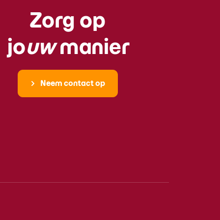
Zorg op
jo
uw
manier
Neem contact op