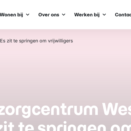
Wonen bij
Over ons
Werken bij
Conta
 zit te springen om vrijwilligers
orgcentrum Wes
zit te springen o