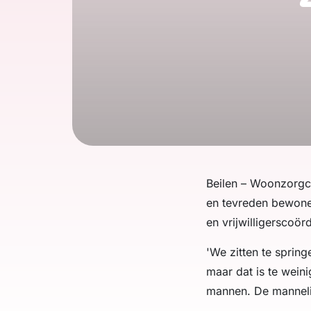
Beilen – Woonzorgce
en tevreden bewoner
en vrijwilligerscoör
'We zitten te sprin
maar dat is te wein
mannen. De manneli