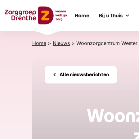
Verder
naar
Home
Bij u thuis
content
Home
>
Nieuws
>
Woonzorgcentrum Wester Es
Alle nieuwsberichten
Woonz