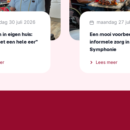
dag 30 juli 2026
maandag 27 ju
in eigen huis:
Een mooi voorbe
het een hele eer”
informele zorg in
Symphonie
er
Lees meer