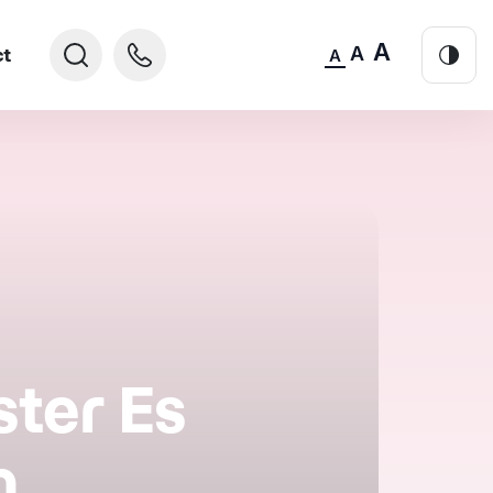
A
A
ct
A
ter Es
m