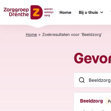
Verder
naar
Home
Bij u thuis
content
Home
>
Zoekresultaten voor 'Beeldzorg'
Gevon
Beeldzorg
P