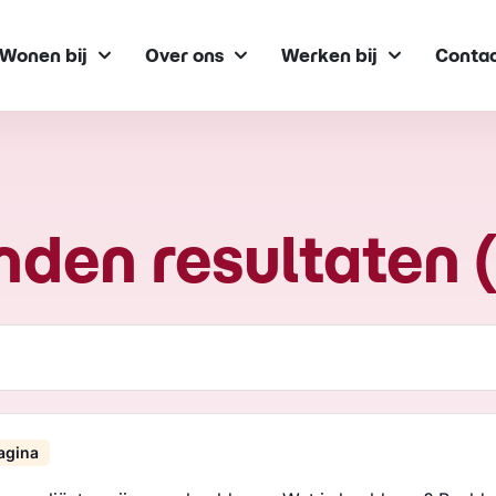
Wonen bij
Over ons
Werken bij
Conta
den resultaten (
agina