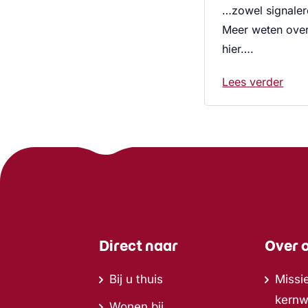
…zowel signalere
Meer weten over
hier….
Lees verder
Direct naar
Over 
Bij u thuis
Missie
kern
Wonen bij