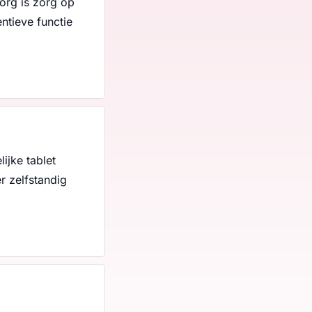
org is zorg op
ntieve functie
ijke tablet
r zelfstandig