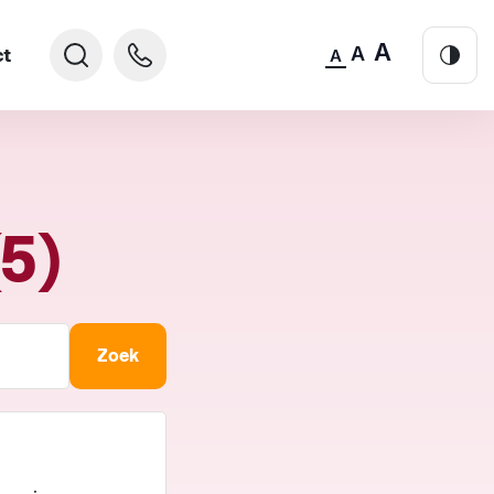
A
A
ct
A
5)
Zoek