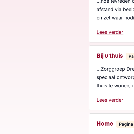
…hoe tevreden o
afstand via beel
en zet waar nod
Lees verder
Bij u thuis
Pa
…Zorggroep Dren
speciaal ontworp
thuis te wonen,
Lees verder
Home
Pagina