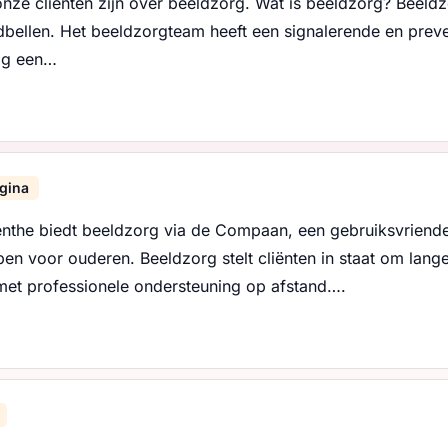
nze cliënten zijn over beeldzorg. Wat is beeldzorg? Beeldz
dbellen. Het beeldzorgteam heeft een signalerende en preve
ig een…
gina
the biedt beeldzorg via de Compaan, een gebruiksvriendel
en voor ouderen. Beeldzorg stelt cliënten in staat om lange
 met professionele ondersteuning op afstand….