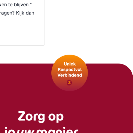
en te blijven.”
ragen? Kijk dan
Zorg op
jo
uw
manier