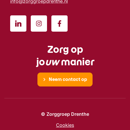
info@zorggroepdrenthe.nl
Zorg op
jo
uw
manier
Neem contact op
© Zorggroep Drenthe
Cookies