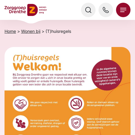
Verder
naar
content
Home
>
Wonen bij
>
(T)huisregels