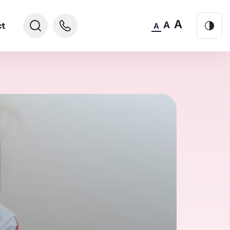
A
A
ct
A