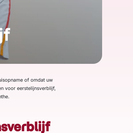
jf
nhuisopname of omdat uw
voor eerstelijnsverblijf,
nthe.
sverblijf