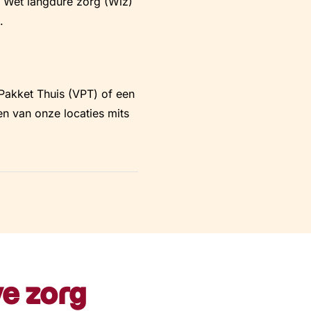
de Wet langdure zorg (Wlz)
.
 Pakket Thuis (VPT) of een
n van onze locaties mits
ve zorg