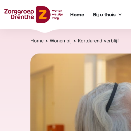
Verder
naar
Home
Bij u thuis
content
Home
>
Wonen bij
>
Kortdurend verblijf