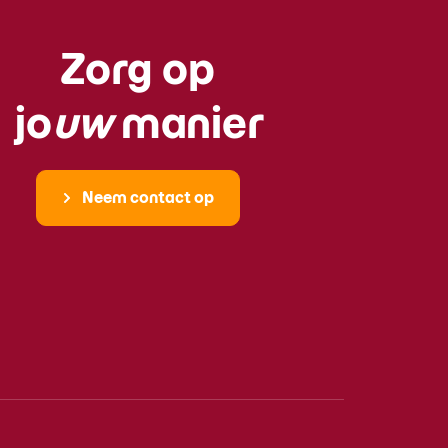
Zorg op
jo
uw
manier
Neem contact op