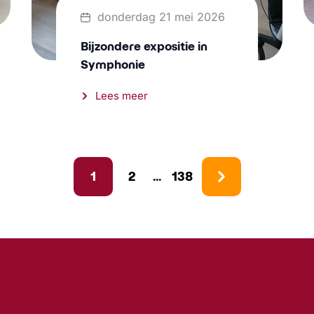
donderdag 21 mei 2026
Bijzondere expositie in
Symphonie
Lees meer
1
2
138
...