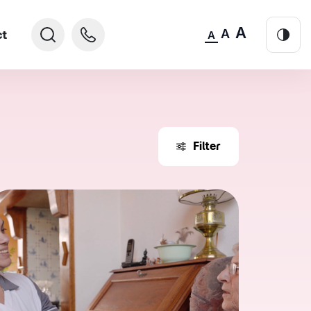
A
A
ct
A
Filter