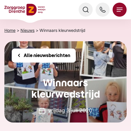
Verder
naar
content
Home
>
Nieuws
>
Winnaars kleurwedstrijd
Alle nieuwsberichten
Winnaars
kleurwedstrijd
vrijdag 3 juli 2020