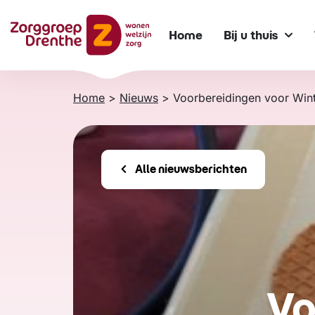
Verder
naar
Home
Bij u thuis
content
Home
>
Nieuws
>
Voorbereidingen voor Wint
Alle nieuwsberichten
Vo