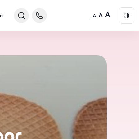
A
A
ct
A
oor