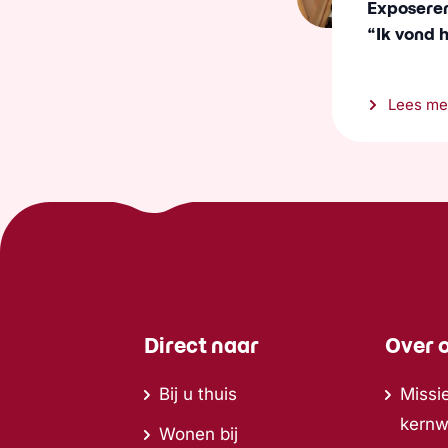
Exposeren 
“Ik vond 
Lees me
Direct naar
Over 
Bij u thuis
Missie
kern
Wonen bij