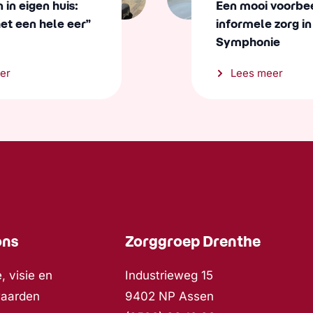
in eigen huis:
Een mooi voorbe
het een hele eer”
informele zorg in
Symphonie
er
Lees meer
ons
Zorggroep Drenthe
, visie en
Industrieweg 15
waarden
9402 NP Assen