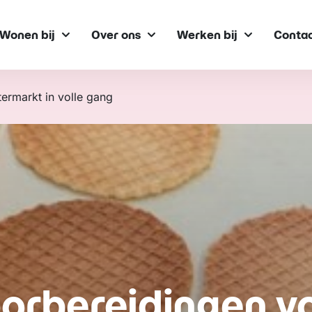
Wonen bij
Over ons
Werken bij
Conta
ermarkt in volle gang
orbereidingen v