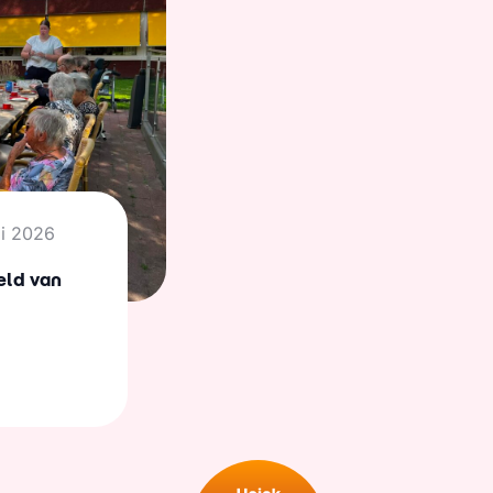
li 2026
eld van