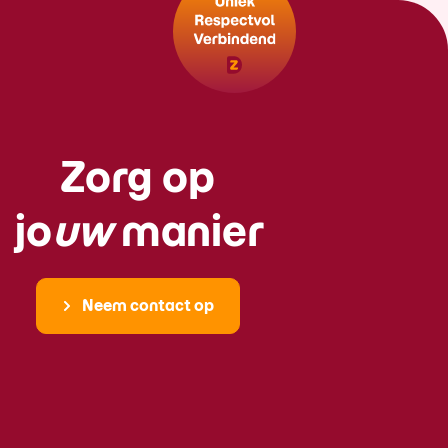
Zorg op
jo
uw
manier
Neem contact op