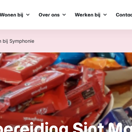
Wonen bij
Over ons
Werken bij
Conta
n bij Symphonie
ereiding Sint M