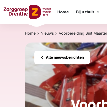
Verder
naar
Home
Bij u thuis
content
Home
>
Nieuws
>
Voorbereiding Sint Maarte
Alle nieuwsberichten
Voorb