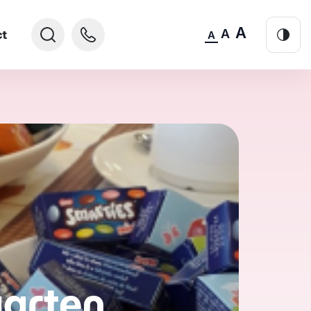
A
A
ct
A
aarten