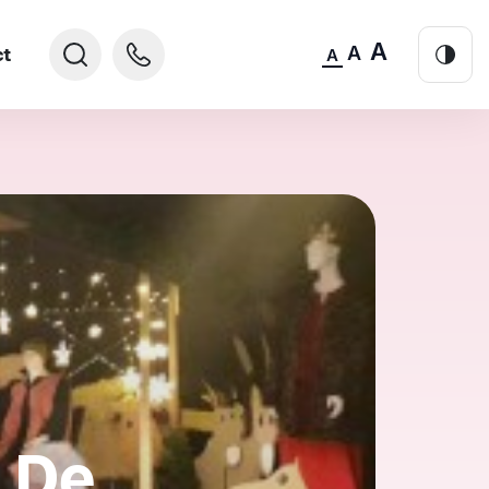
A
A
ct
A
n De