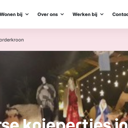
Wonen bij
Over ons
Werken bij
Conta
oorderkroon
se kniepertjes i