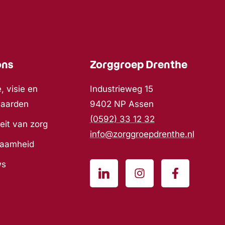
ons
Zorggroep Drenthe
, visie en
Industrieweg 15
waarden
9402 NP Assen
(0592) 33 12 32
eit van zorg
info@zorggroepdrenthe.nl
zaamheid
ws