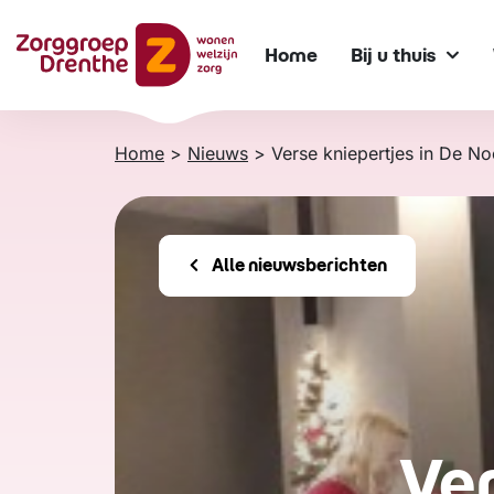
Verder
naar
Home
Bij u thuis
content
Home
>
Nieuws
>
Verse kniepertjes in De N
Alle nieuwsberichten
Ver