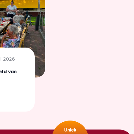
li 2026
eld van