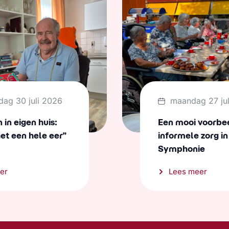
dag 30 juli 2026
maandag 27 ju
in eigen huis:
Een mooi voorbe
het een hele eer”
informele zorg in
Symphonie
er
Lees meer