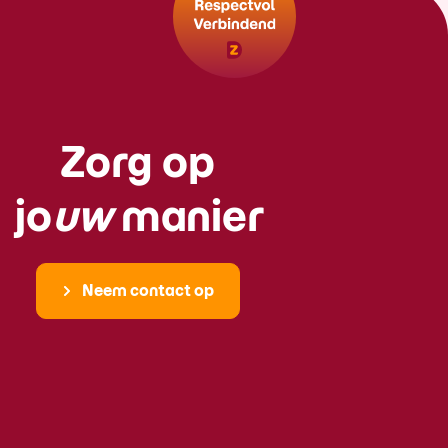
Zorg op
jo
uw
manier
Neem contact op