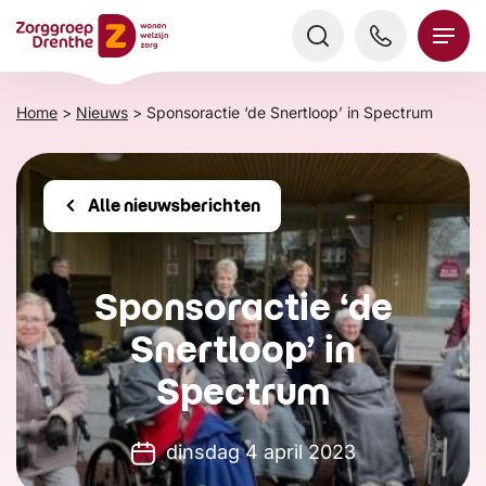
Verder
naar
content
Home
>
Nieuws
>
Sponsoractie ‘de Snertloop’ in Spectrum
Alle nieuwsberichten
Sponsoractie ‘de
Snertloop’ in
Spectrum
dinsdag 4 april 2023