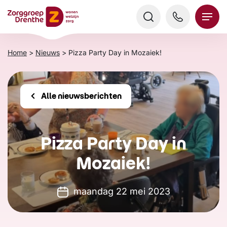
Verder
naar
content
Home
>
Nieuws
>
Pizza Party Day in Mozaiek!
Alle nieuwsberichten
Pizza Party Day in
Mozaiek!
maandag 22 mei 2023