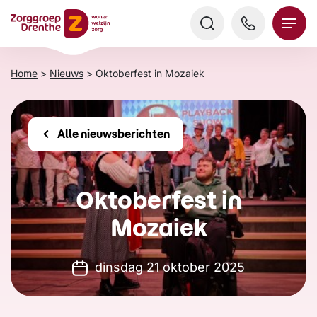
Verder
naar
content
Home
>
Nieuws
>
Oktoberfest in Mozaiek
Alle nieuwsberichten
Oktoberfest in
Mozaiek
dinsdag 21 oktober 2025