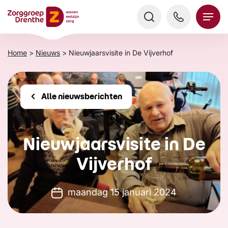
Verder
naar
content
Home
>
Nieuws
>
Nieuwjaarsvisite in De Vijverhof
Alle nieuwsberichten
Nieuwjaarsvisite in De
Vijverhof
maandag 15 januari 2024