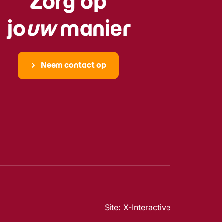
Zorg op
jo
uw
manier
Neem contact op
Site:
X-Interactive