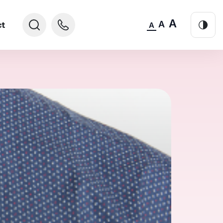
A
A
ct
A