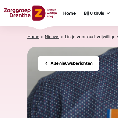
Verder
naar
Home
Bij u thuis
content
Home
>
Nieuws
>
Lintje voor oud-vrijwilliger
Alle nieuwsberichten