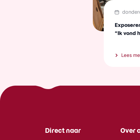
donder
Exposeren 
“Ik vond 
Lees me
Direct naar
Over 