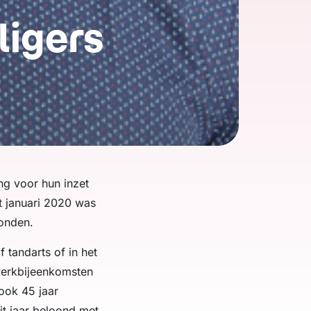
ligers
ng voor hun inzet
ot januari 2020 was
vonden.
 tandarts of in het
werkbijeenkomsten
 ook 45 jaar
dit jaar beloond met