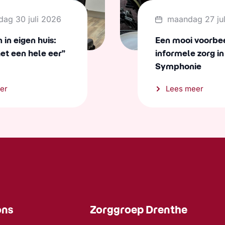
dag 30 juli 2026
maandag 27 ju
in eigen huis:
Een mooi voorbe
het een hele eer”
informele zorg in
Symphonie
er
Lees meer
ons
Zorggroep Drenthe