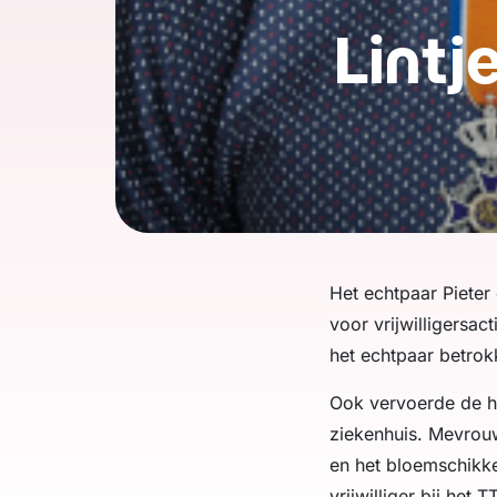
Lintj
Het echtpaar Pieter
voor vrijwilligersac
het echtpaar betro
Ook vervoerde de he
ziekenhuis. Mevrou
en het bloemschikken
vrijwilliger bij het