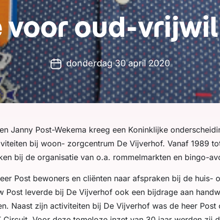
e voor oud-vrijwil
donderdag 30 april 2020
 en Janny Post-Wekema kreeg een Koninklijke onderscheidi
tiviteiten bij woon- zorgcentrum De Vijverhof. Vanaf 1989 t
kken bij de organisatie van o.a. rommelmarkten en bingo-a
er Post bewoners en cliënten naar afspraken bij de huis- of
w Post leverde bij De Vijverhof ook een bijdrage aan hand
. Naast zijn activiteiten bij De Vijverhof was de heer Post
 TT Circuit. Voor deze tomeloze inzet van 30 jaar werden zij 