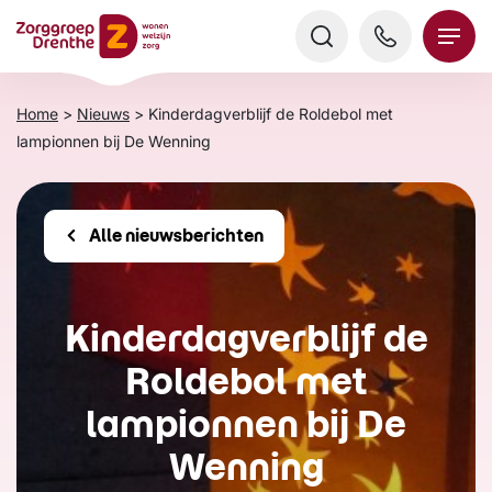
Verder
naar
content
Home
>
Nieuws
>
Kinderdagverblijf de Roldebol met
lampionnen bij De Wenning
Alle nieuwsberichten
Kinderdagverblijf de
Roldebol met
lampionnen bij De
Wenning