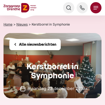
Verder
naar
content
Home
>
Nieuws
>
Kerstborrel in Symphonie
Alle nieuwsberichten
Kerstborrel in
Symphonie
maandag 23 december 2019