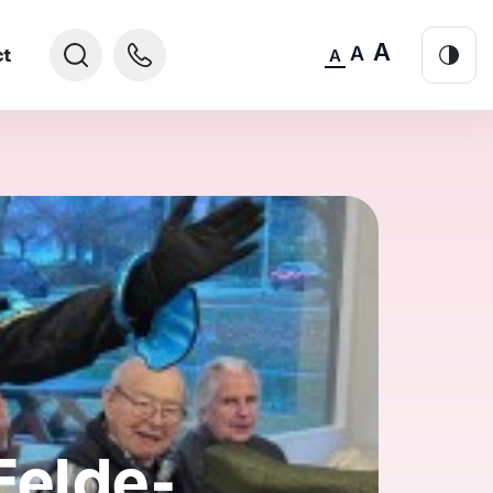
A
A
ct
A
 Eelde-