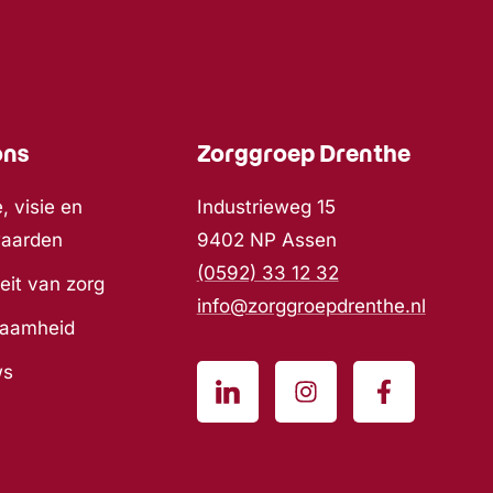
ons
Zorggroep Drenthe
, visie en
Industrieweg 15
waarden
9402 NP Assen
(0592) 33 12 32
eit van zorg
info@zorggroepdrenthe.nl
zaamheid
ws