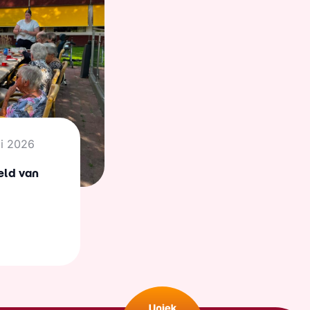
li 2026
eld van