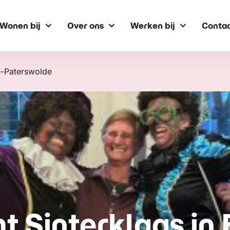
Wonen bij
Over ons
Werken bij
Conta
de-Paterswolde
t Sinterklaas in