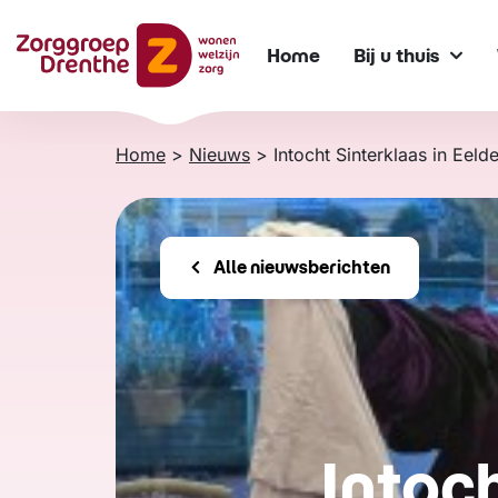
Verder
naar
Home
Bij u thuis
content
Home
>
Nieuws
>
Intocht Sinterklaas in Eel
Alle nieuwsberichten
Intoch