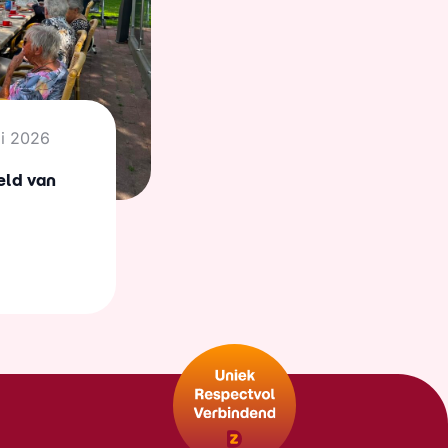
li 2026
eld van