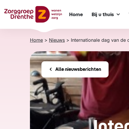
Verder
naar
Home
Bij u thuis
content
Home
>
Nieuws
>
Internationale dag van de
Alle nieuwsberichten
Inte