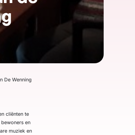
ng
van De Wenning
 cliënten te
a bewoners en
bare muziek en