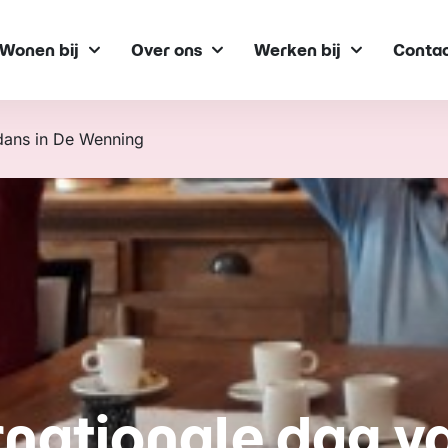
Wonen bij
Over ons
Werken bij
Conta
 dans in De Wenning
rnationale dag v