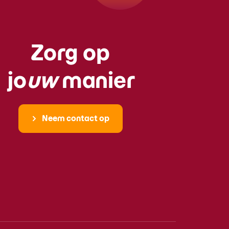
Zorg op
jo
uw
manier
Neem contact op