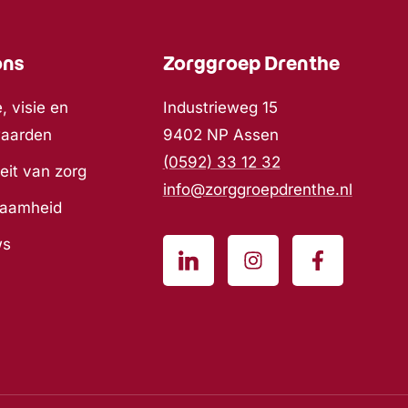
ons
Zorggroep Drenthe
, visie en
Industrieweg 15
waarden
9402 NP Assen
(0592) 33 12 32
eit van zorg
info@zorggroepdrenthe.nl
zaamheid
ws