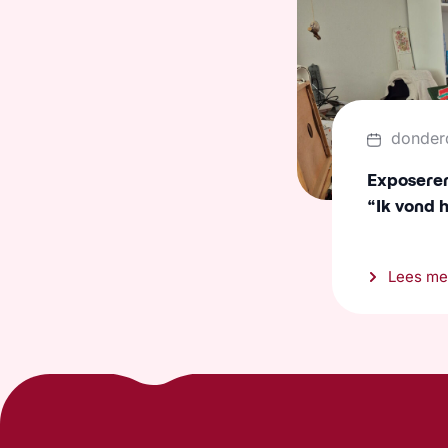
donder
Exposeren 
“Ik vond 
Lees me