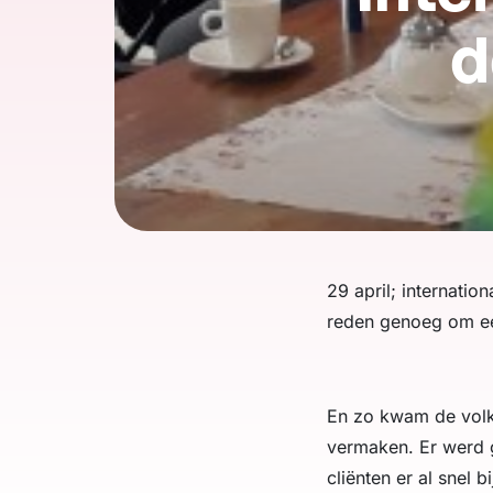
d
29 april; internati
reden genoeg om ee
En zo kwam de volk
vermaken. Er werd g
cliënten er al snel