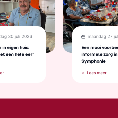
dag 30 juli 2026
maandag 27 ju
in eigen huis:
Een mooi voorbe
het een hele eer”
informele zorg in
Symphonie
er
Lees meer