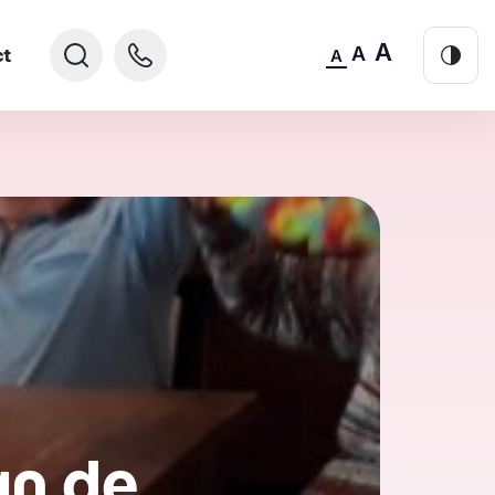
A
A
ct
A
an de