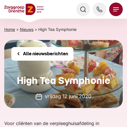
Verder
naar
content
Home
>
Nieuws
>
High Tea Symphonie
Alle nieuwsberichten
High Tea Symphonie
vrijdag 12 juni 2020
Voor cliënten van de verpleeghuisafdeling in