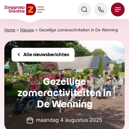
Verder
naar
content
Home
>
Nieuws
>
Gezellige zomeractiviteiten in De Wenning
Alle nieuwsberichten
Gezellige
zomeractiviteiten in
De Wenning
maandag 4 augustus 2025