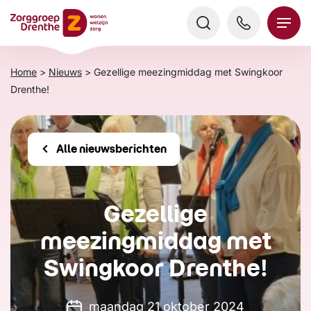
Verder
naar
content
Home
>
Nieuws
>
Gezellige meezingmiddag met Swingkoor
Drenthe!
Alle nieuwsberichten
Gezellige
meezingmiddag met
Swingkoor Drenthe!
maandag 21 oktober 2024