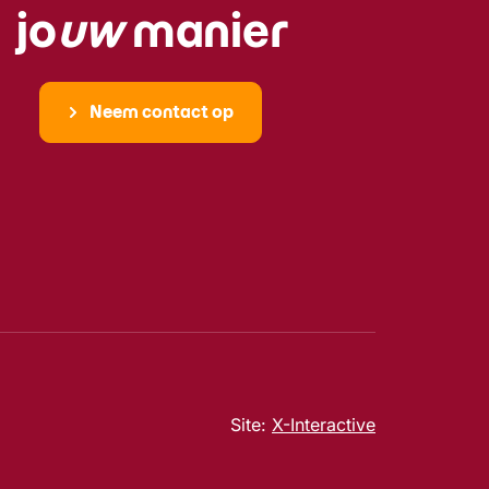
jo
uw
manier
Neem contact op
Site:
X-Interactive