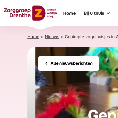
Verder
naar
Home
Bij u thuis
content
Home
>
Nieuws
>
Gepimpte vogelhuisjes in 
Alle nieuwsberichten
Gepi