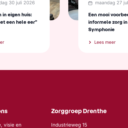
dag 30 juli 2026
maandag 27 ju
in eigen huis:
Een mooi voorbe
het een hele eer”
informele zorg in
Symphonie
er
Lees meer
ons
Zorggroep Drenthe
, visie en
Industrieweg 15