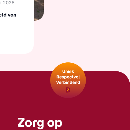
li 2026
eld van
Zorg op