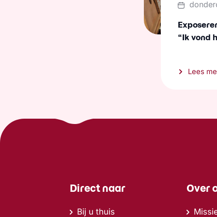
donder
Exposeren 
“Ik vond 
Lees me
Direct naar
Over 
Bij u thuis
Missie