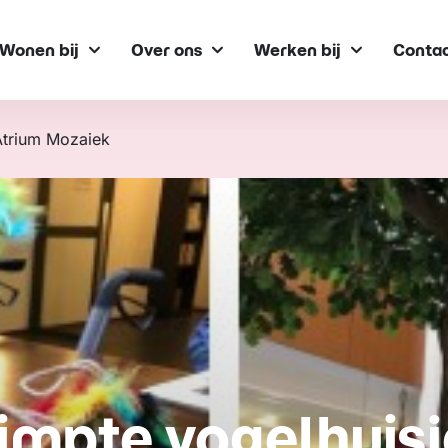
Wonen bij
Over ons
Werken bij
Conta
Atrium Mozaiek
mpte vogelhuisj