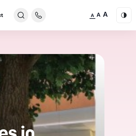
A
A
ct
A
es in