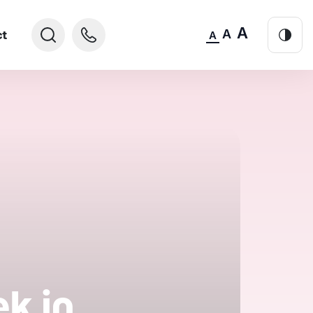
A
A
ct
A
k in