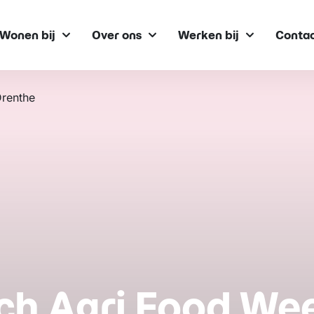
Wonen bij
Over ons
Werken bij
Conta
Drenthe
ch Agri Food Wee