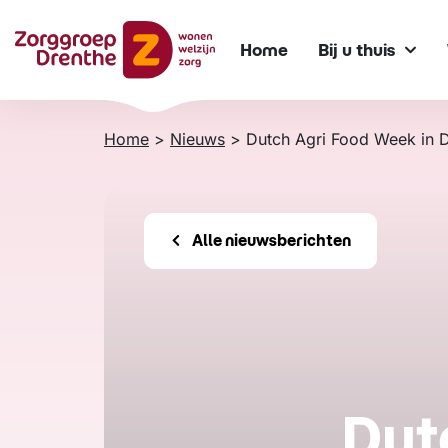
Verder
naar
Home
Bij u thuis
content
Home
>
Nieuws
>
Dutch Agri Food Week in 
Alle nieuwsberichten
Dut