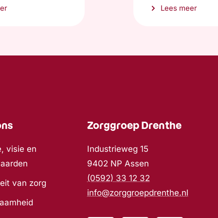
er
Lees meer
ons
Zorggroep Drenthe
, visie en
Industrieweg 15
waarden
9402 NP Assen
(0592) 33 12 32
eit van zorg
info@zorggroepdrenthe.nl
zaamheid