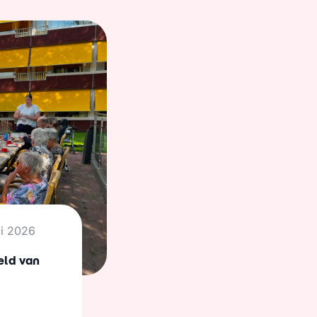
li 2026
eld van