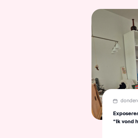
donder
Exposeren 
“Ik vond 