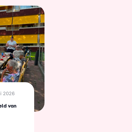
li 2026
eld van