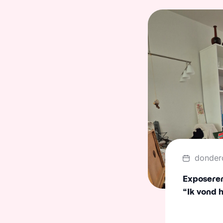
donder
Exposeren 
“Ik vond 