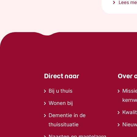
Lees me
Direct naar
Over 
Bij u thuis
Missie
kern
Wonen bij
Kwalit
Dementie in de
thuissituatie
Nieu
Naasten en mantelzorg