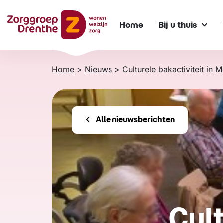
Verder
naar
Home
Bij u thuis
content
Home
>
Nieuws
>
Culturele bakactiviteit in 
Alle nieuwsberichten
Cult