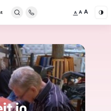
A
A
ct
A
it in