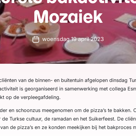
Mozaiek
woensdag 19 april 2023
liënten van de binnen- en buitentuin afgelopen dinsdag Tur
tiviteit is georganiseerd in samenwerking met collega Esm
kt op de verpleegafdeling.
er en schoonzus meegenomen om de pizza’s te bakken. O
r de Turkse cultuur, de ramadan en het Suikerfeest. De cliën
an de pizza’s en ze konden meekijken bij het bakproces me