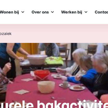
Wonen bij
Over ons
Werken bij
Conta
Mozaiek
urele bakactivite